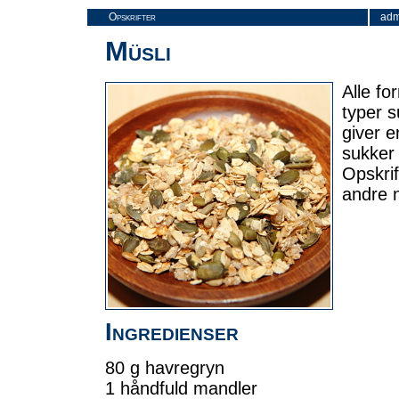
Opskrifter
adm
Müsli
Alle fo
typer s
giver 
sukker 
Opskrif
andre n
Ingredienser
80 g havregryn
1 håndfuld mandler