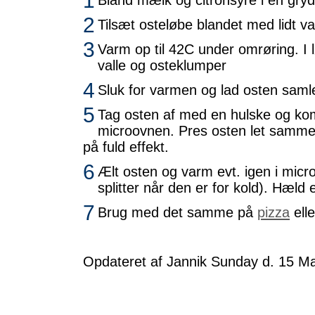
1
Bland mælk og citronsyre i en gry
2
Tilsæt osteløbe blandet med lidt va
3
Varm op til 42C under omrøring. I 
valle og osteklumper
4
Sluk for varmen og lad osten saml
5
Tag osten af med en hulske og kom
microovnen. Pres osten let sammen
på fuld effekt.
6
Ælt osten og varm evt. igen i micro
splitter når den er for kold). Hæld 
7
Brug med det samme på
pizza
elle
Opdateret af Jannik Sunday d. 15 Ma