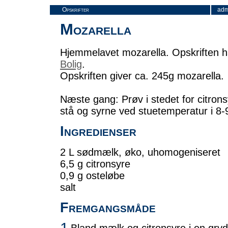
Opskrifter
adm
Mozarella
Hjemmelavet mozarella. Opskriften har
Bolig
.
Opskriften giver ca. 245g mozarella.
Næste gang: Prøv i stedet for citron
stå og syrne ved stuetemperatur i 8-9
Ingredienser
2 L sødmælk, øko, uhomogeniseret
6,5 g citronsyre
0,9 g osteløbe
salt
Fremgangsmåde