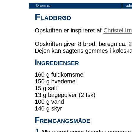
Opskrifter
adm
Fladbrød
Opskriften er inspireret af
Christel Ir
Opskriften giver 8 brød, beregn ca. 2
Dejen kan sagtens gemmes i køleskabe
Ingredienser
160 g fuldkornsmel
150 g hvedemel
15 g salt
13 g bagepulver (2 tsk)
100 g vand
140 g skyr
Fremgangsmåde